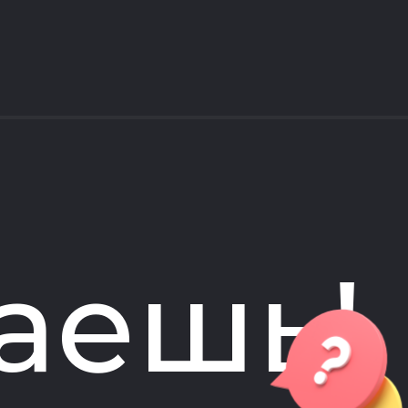
аешь!