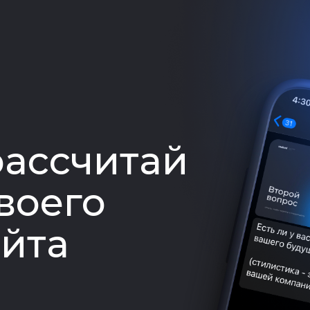
рассчитай
воего
айта