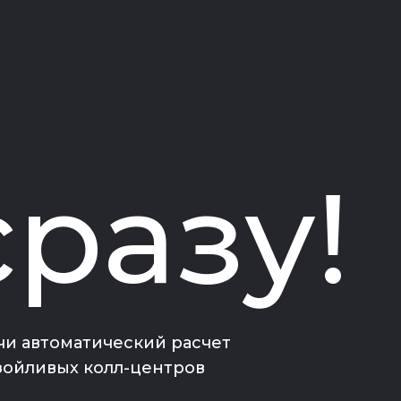
сразу!
чи автоматический расчет
азойливых колл-центров