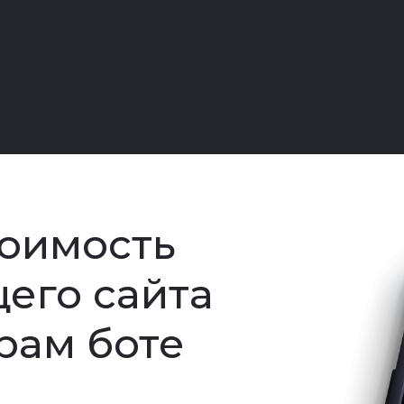
тоимость
щего сайта
грам боте